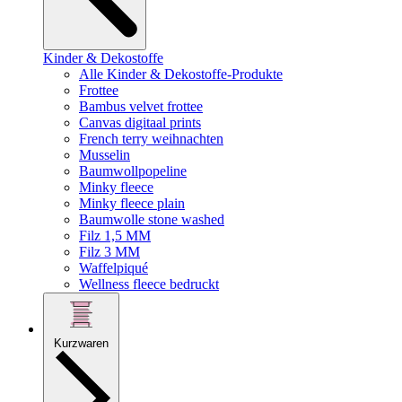
Kinder & Dekostoffe
Alle Kinder & Dekostoffe-Produkte
Frottee
Bambus velvet frottee
Canvas digitaal prints
French terry weihnachten
Musselin
Baumwollpopeline
Minky fleece
Minky fleece plain
Baumwolle stone washed
Filz 1,5 MM
Filz 3 MM
Waffelpiqué
Wellness fleece bedruckt
Kurzwaren