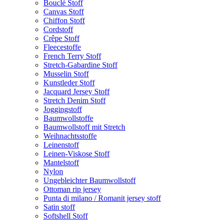
Bouclé Stoff
Canvas Stoff
Chiffon Stoff
Cordstoff
Crêpe Stoff
Fleecestoffe
French Terry Stoff
Stretch-Gabardine Stoff
Musselin Stoff
Kunstleder Stoff
Jacquard Jersey Stoff
Stretch Denim Stoff
Joggingstoff
Baumwollstoffe
Baumwollstoff mit Stretch
Weihnachtsstoffe
Leinenstoff
Leinen-Viskose Stoff
Mantelstoff
Nylon
Ungebleichter Baumwollstoff
Ottoman rip jersey
Punta di milano / Romanit jersey stoff
Satin stoff
Softshell Stoff