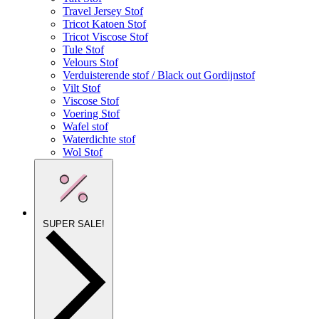
Travel Jersey Stof
Tricot Katoen Stof
Tricot Viscose Stof
Tule Stof
Velours Stof
Verduisterende stof / Black out Gordijnstof
Vilt Stof
Viscose Stof
Voering Stof
Wafel stof
Waterdichte stof
Wol Stof
SUPER SALE!