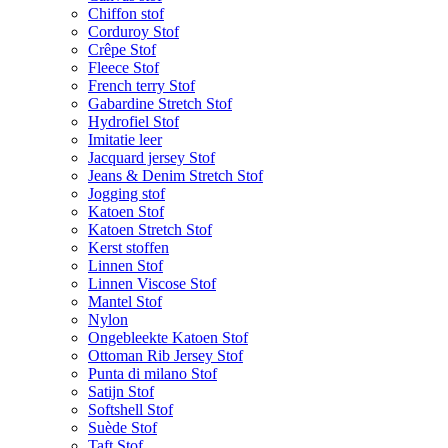
Chiffon stof
Corduroy Stof
Crêpe Stof
Fleece Stof
French terry Stof
Gabardine Stretch Stof
Hydrofiel Stof
Imitatie leer
Jacquard jersey Stof
Jeans & Denim Stretch Stof
Jogging stof
Katoen Stof
Katoen Stretch Stof
Kerst stoffen
Linnen Stof
Linnen Viscose Stof
Mantel Stof
Nylon
Ongebleekte Katoen Stof
Ottoman Rib Jersey Stof
Punta di milano Stof
Satijn Stof
Softshell Stof
Suède Stof
Taft Stof