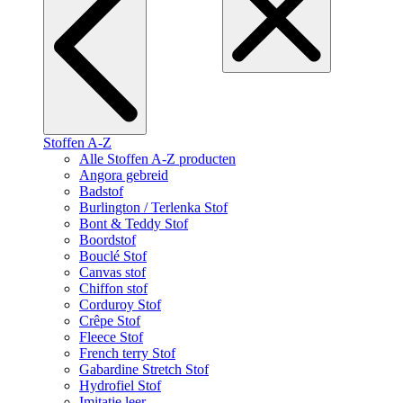
Stoffen A-Z
Alle Stoffen A-Z producten
Angora gebreid
Badstof
Burlington / Terlenka Stof
Bont & Teddy Stof
Boordstof
Bouclé Stof
Canvas stof
Chiffon stof
Corduroy Stof
Crêpe Stof
Fleece Stof
French terry Stof
Gabardine Stretch Stof
Hydrofiel Stof
Imitatie leer