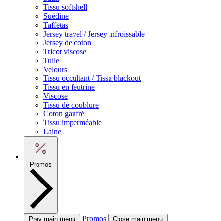
Tissu softshell
Suédine
Taffetas
Jersey travel / Jersey infroissable
Jersey de coton
Tricot viscose
Tulle
Velours
Tissu occultant / Tissu blackout
Tissu en feutrine
Viscose
Tissu de doublure
Coton gaufré
Tissu imperméable
Laine
Promos
Promos
Prev main menu
Close main menu