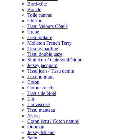
Bord-côte
Boucle
Toile canvas
Chiffon
Tissu Velours Côtelé
Crepe
Tissu polaire
Molleton French Terry
Tissu gabardine
Tissu double gaze
Similicuir / Cuir synthétique
Jersey jacquard
Tissu jean / Tissu denim
Tissu jogging
Coton
Coton stretch
Tissus de Noël
Lin
Lin viscose
Tissu manteau
Nylon
Coton écru / Coton naturel
Ottoman
Jersey Milano
Satin