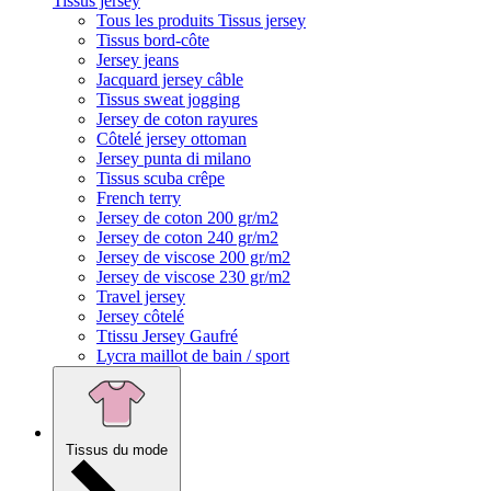
Tissus jersey
Tous les produits Tissus jersey
Tissus bord-côte
Jersey jeans
Jacquard jersey câble
Tissus sweat jogging
Jersey de coton rayures
Côtelé jersey ottoman
Jersey punta di milano
Tissus scuba crêpe
French terry
Jersey de coton 200 gr/m2
Jersey de coton 240 gr/m2
Jersey de viscose 200 gr/m2
Jersey de viscose 230 gr/m2
Travel jersey
Jersey côtelé
Ttissu Jersey Gaufré
Lycra maillot de bain / sport
Tissus du mode