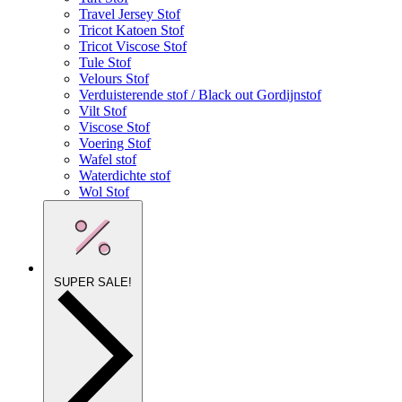
Travel Jersey Stof
Tricot Katoen Stof
Tricot Viscose Stof
Tule Stof
Velours Stof
Verduisterende stof / Black out Gordijnstof
Vilt Stof
Viscose Stof
Voering Stof
Wafel stof
Waterdichte stof
Wol Stof
SUPER SALE!