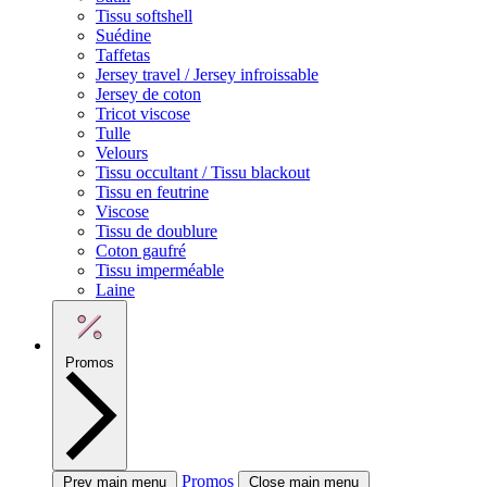
Tissu softshell
Suédine
Taffetas
Jersey travel / Jersey infroissable
Jersey de coton
Tricot viscose
Tulle
Velours
Tissu occultant / Tissu blackout
Tissu en feutrine
Viscose
Tissu de doublure
Coton gaufré
Tissu imperméable
Laine
Promos
Promos
Prev main menu
Close main menu