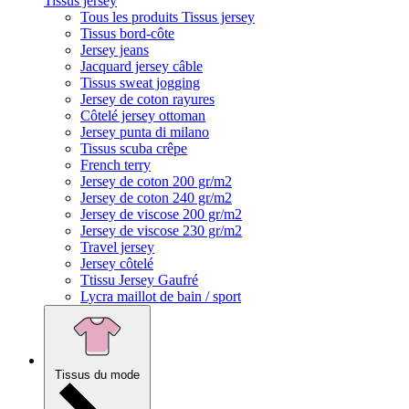
Tissus jersey
Tous les produits Tissus jersey
Tissus bord-côte
Jersey jeans
Jacquard jersey câble
Tissus sweat jogging
Jersey de coton rayures
Côtelé jersey ottoman
Jersey punta di milano
Tissus scuba crêpe
French terry
Jersey de coton 200 gr/m2
Jersey de coton 240 gr/m2
Jersey de viscose 200 gr/m2
Jersey de viscose 230 gr/m2
Travel jersey
Jersey côtelé
Ttissu Jersey Gaufré
Lycra maillot de bain / sport
Tissus du mode