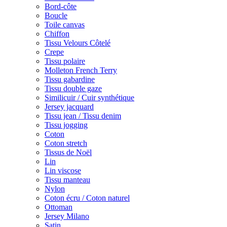
Bord-côte
Boucle
Toile canvas
Chiffon
Tissu Velours Côtelé
Crepe
Tissu polaire
Molleton French Terry
Tissu gabardine
Tissu double gaze
Similicuir / Cuir synthétique
Jersey jacquard
Tissu jean / Tissu denim
Tissu jogging
Coton
Coton stretch
Tissus de Noël
Lin
Lin viscose
Tissu manteau
Nylon
Coton écru / Coton naturel
Ottoman
Jersey Milano
Satin