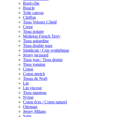
Bord-côte
Boucle
Toile canvas
Chiffon
Tissu Velours Côtelé
Crepe
Tissu polaire
Molleton French Terry
Tissu gabardine
Tissu double gaze
Similicuir / Cuir synthétique
Jersey jacquard
Tissu jean / Tissu denim
Tissu jogging
Coton
Coton stretch
Tissus de Noël
Lin
Lin viscose
Tissu manteau
Nylon
Coton écru / Coton naturel
Ottoman
Jersey Milano
Satin