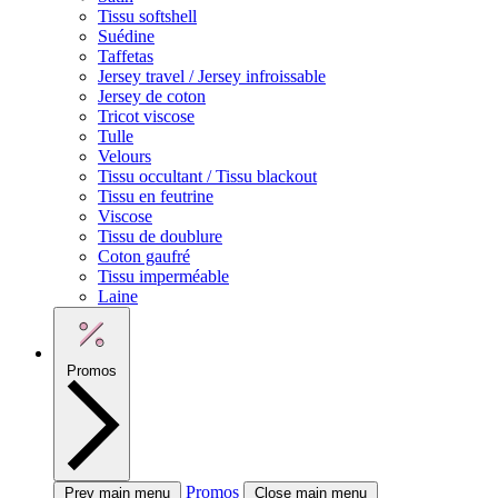
Tissu softshell
Suédine
Taffetas
Jersey travel / Jersey infroissable
Jersey de coton
Tricot viscose
Tulle
Velours
Tissu occultant / Tissu blackout
Tissu en feutrine
Viscose
Tissu de doublure
Coton gaufré
Tissu imperméable
Laine
Promos
Promos
Prev main menu
Close main menu