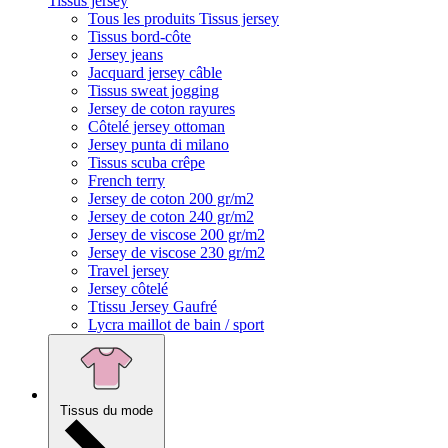
Tissus jersey
Tous les produits Tissus jersey
Tissus bord-côte
Jersey jeans
Jacquard jersey câble
Tissus sweat jogging
Jersey de coton rayures
Côtelé jersey ottoman
Jersey punta di milano
Tissus scuba crêpe
French terry
Jersey de coton 200 gr/m2
Jersey de coton 240 gr/m2
Jersey de viscose 200 gr/m2
Jersey de viscose 230 gr/m2
Travel jersey
Jersey côtelé
Ttissu Jersey Gaufré
Lycra maillot de bain / sport
Tissus du mode