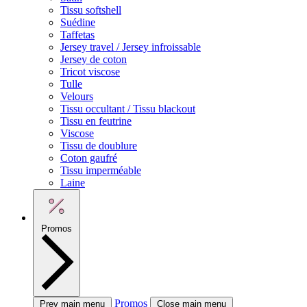
Tissu softshell
Suédine
Taffetas
Jersey travel / Jersey infroissable
Jersey de coton
Tricot viscose
Tulle
Velours
Tissu occultant / Tissu blackout
Tissu en feutrine
Viscose
Tissu de doublure
Coton gaufré
Tissu imperméable
Laine
Promos
Promos
Prev main menu
Close main menu