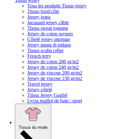
Tissus jersey
Tous les produits Tissus jersey
Tissus bord-côte
Jersey jeans
Jacquard jersey câble
Tissus sweat jogging
Jersey de coton rayures
Côtelé jersey ottoman
Jersey punta di milano
Tissus scuba crêpe
French terry
Jersey de coton 200 gr/m2
Jersey de coton 240 gr/m2
Jersey de viscose 200 gr/m2
Jersey de viscose 230 gr/m2
Travel jersey
Jersey côtelé
Ttissu Jersey Gaufré
Lycra maillot de bain / sport
Tissus du mode