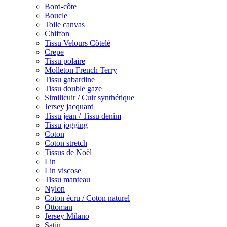
Bord-côte
Boucle
Toile canvas
Chiffon
Tissu Velours Côtelé
Crepe
Tissu polaire
Molleton French Terry
Tissu gabardine
Tissu double gaze
Similicuir / Cuir synthétique
Jersey jacquard
Tissu jean / Tissu denim
Tissu jogging
Coton
Coton stretch
Tissus de Noël
Lin
Lin viscose
Tissu manteau
Nylon
Coton écru / Coton naturel
Ottoman
Jersey Milano
Satin