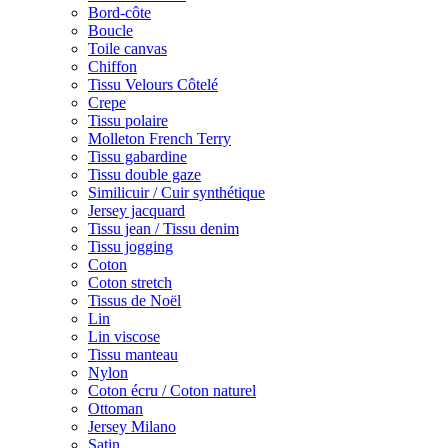
Bord-côte
Boucle
Toile canvas
Chiffon
Tissu Velours Côtelé
Crepe
Tissu polaire
Molleton French Terry
Tissu gabardine
Tissu double gaze
Similicuir / Cuir synthétique
Jersey jacquard
Tissu jean / Tissu denim
Tissu jogging
Coton
Coton stretch
Tissus de Noël
Lin
Lin viscose
Tissu manteau
Nylon
Coton écru / Coton naturel
Ottoman
Jersey Milano
Satin