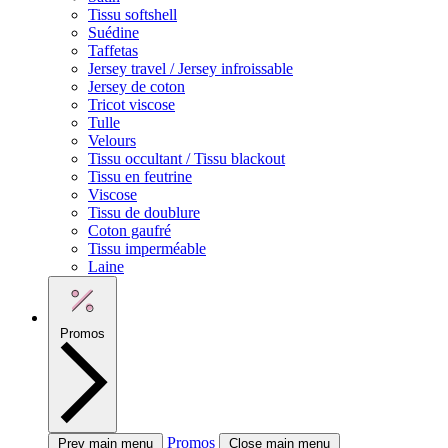
Tissu softshell
Suédine
Taffetas
Jersey travel / Jersey infroissable
Jersey de coton
Tricot viscose
Tulle
Velours
Tissu occultant / Tissu blackout
Tissu en feutrine
Viscose
Tissu de doublure
Coton gaufré
Tissu imperméable
Laine
Promos
Promos
Prev main menu
Close main menu