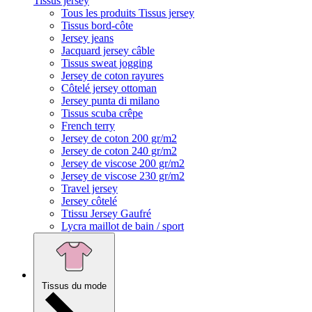
Tissus jersey
Tous les produits Tissus jersey
Tissus bord-côte
Jersey jeans
Jacquard jersey câble
Tissus sweat jogging
Jersey de coton rayures
Côtelé jersey ottoman
Jersey punta di milano
Tissus scuba crêpe
French terry
Jersey de coton 200 gr/m2
Jersey de coton 240 gr/m2
Jersey de viscose 200 gr/m2
Jersey de viscose 230 gr/m2
Travel jersey
Jersey côtelé
Ttissu Jersey Gaufré
Lycra maillot de bain / sport
Tissus du mode