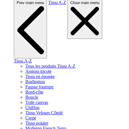
Tissu A-Z
Prev main menu
Close main menu
Tissu A-Z
Tous les produits Tissu A-Z
Angora tricote
Tissu en éponge
Burlington
Fausse fourrure
Bord-côte
Boucle
Toile canvas
Chiffon
Tissu Velours Côtelé
Crepe
Tissu polaire
Molleton French Terry