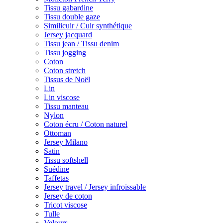
Tissu gabardine
Tissu double gaze
Similicuir / Cuir synthétique
Jersey jacquard
Tissu jean / Tissu denim
Tissu jogging
Coton
Coton stretch
Tissus de Noël
Lin
Lin viscose
Tissu manteau
Nylon
Coton écru / Coton naturel
Ottoman
Jersey Milano
Satin
Tissu softshell
Suédine
Taffetas
Jersey travel / Jersey infroissable
Jersey de coton
Tricot viscose
Tulle
Velours