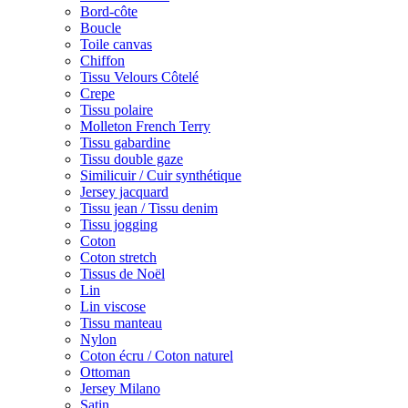
Bord-côte
Boucle
Toile canvas
Chiffon
Tissu Velours Côtelé
Crepe
Tissu polaire
Molleton French Terry
Tissu gabardine
Tissu double gaze
Similicuir / Cuir synthétique
Jersey jacquard
Tissu jean / Tissu denim
Tissu jogging
Coton
Coton stretch
Tissus de Noël
Lin
Lin viscose
Tissu manteau
Nylon
Coton écru / Coton naturel
Ottoman
Jersey Milano
Satin