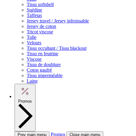
Tissu softshell
Suédine
Taffetas
Jersey travel / Jersey infroissable
Jersey de coton
Tricot viscose
Tulle
Velours
Tissu occultant / Tissu blackout
Tissu en feutrine
Viscose
Tissu de doublure
Coton gaufré
Tissu imperméable
Laine
Promos
Promos
Prev main menu
Close main menu