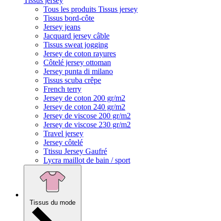
Tissus jersey
Tous les produits Tissus jersey
Tissus bord-côte
Jersey jeans
Jacquard jersey câble
Tissus sweat jogging
Jersey de coton rayures
Côtelé jersey ottoman
Jersey punta di milano
Tissus scuba crêpe
French terry
Jersey de coton 200 gr/m2
Jersey de coton 240 gr/m2
Jersey de viscose 200 gr/m2
Jersey de viscose 230 gr/m2
Travel jersey
Jersey côtelé
Ttissu Jersey Gaufré
Lycra maillot de bain / sport
Tissus du mode