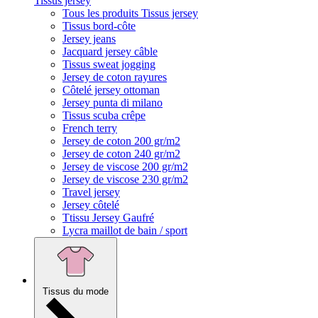
Tissus jersey
Tous les produits Tissus jersey
Tissus bord-côte
Jersey jeans
Jacquard jersey câble
Tissus sweat jogging
Jersey de coton rayures
Côtelé jersey ottoman
Jersey punta di milano
Tissus scuba crêpe
French terry
Jersey de coton 200 gr/m2
Jersey de coton 240 gr/m2
Jersey de viscose 200 gr/m2
Jersey de viscose 230 gr/m2
Travel jersey
Jersey côtelé
Ttissu Jersey Gaufré
Lycra maillot de bain / sport
Tissus du mode