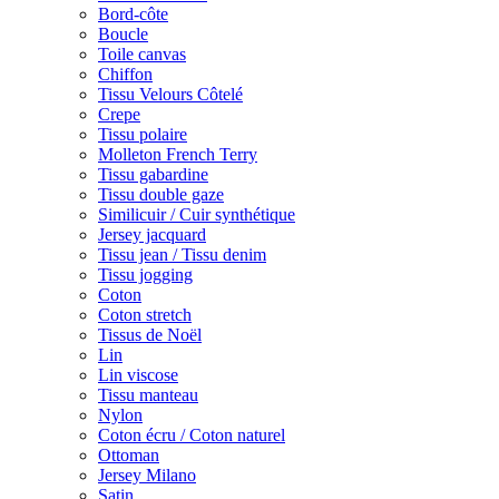
Bord-côte
Boucle
Toile canvas
Chiffon
Tissu Velours Côtelé
Crepe
Tissu polaire
Molleton French Terry
Tissu gabardine
Tissu double gaze
Similicuir / Cuir synthétique
Jersey jacquard
Tissu jean / Tissu denim
Tissu jogging
Coton
Coton stretch
Tissus de Noël
Lin
Lin viscose
Tissu manteau
Nylon
Coton écru / Coton naturel
Ottoman
Jersey Milano
Satin