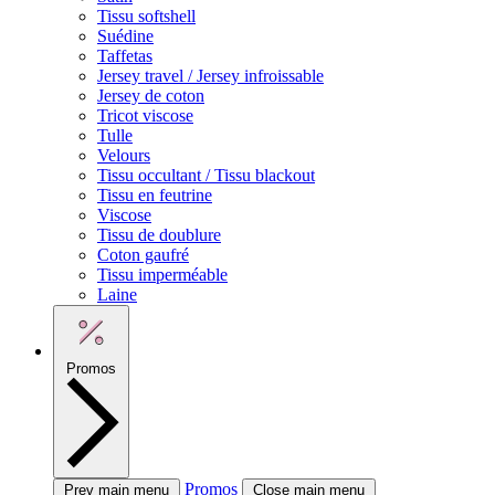
Tissu softshell
Suédine
Taffetas
Jersey travel / Jersey infroissable
Jersey de coton
Tricot viscose
Tulle
Velours
Tissu occultant / Tissu blackout
Tissu en feutrine
Viscose
Tissu de doublure
Coton gaufré
Tissu imperméable
Laine
Promos
Promos
Prev main menu
Close main menu