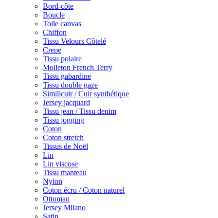
Bord-côte
Boucle
Toile canvas
Chiffon
Tissu Velours Côtelé
Crepe
Tissu polaire
Molleton French Terry
Tissu gabardine
Tissu double gaze
Similicuir / Cuir synthétique
Jersey jacquard
Tissu jean / Tissu denim
Tissu jogging
Coton
Coton stretch
Tissus de Noël
Lin
Lin viscose
Tissu manteau
Nylon
Coton écru / Coton naturel
Ottoman
Jersey Milano
Satin