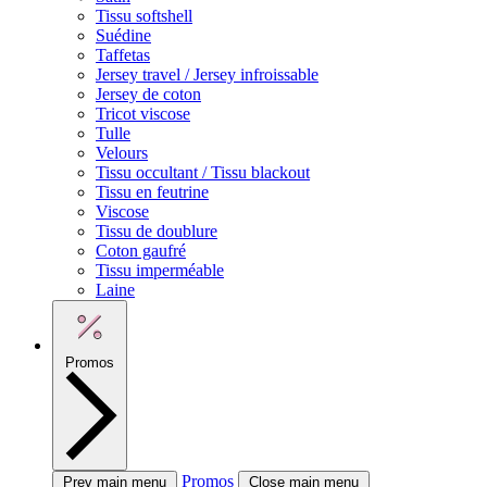
Tissu softshell
Suédine
Taffetas
Jersey travel / Jersey infroissable
Jersey de coton
Tricot viscose
Tulle
Velours
Tissu occultant / Tissu blackout
Tissu en feutrine
Viscose
Tissu de doublure
Coton gaufré
Tissu imperméable
Laine
Promos
Promos
Prev main menu
Close main menu