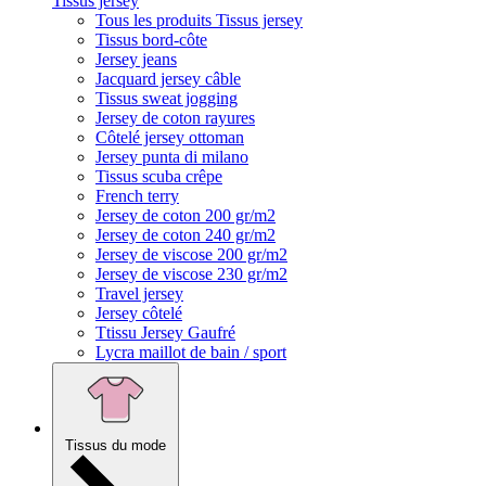
Tissus jersey
Tous les produits Tissus jersey
Tissus bord-côte
Jersey jeans
Jacquard jersey câble
Tissus sweat jogging
Jersey de coton rayures
Côtelé jersey ottoman
Jersey punta di milano
Tissus scuba crêpe
French terry
Jersey de coton 200 gr/m2
Jersey de coton 240 gr/m2
Jersey de viscose 200 gr/m2
Jersey de viscose 230 gr/m2
Travel jersey
Jersey côtelé
Ttissu Jersey Gaufré
Lycra maillot de bain / sport
Tissus du mode