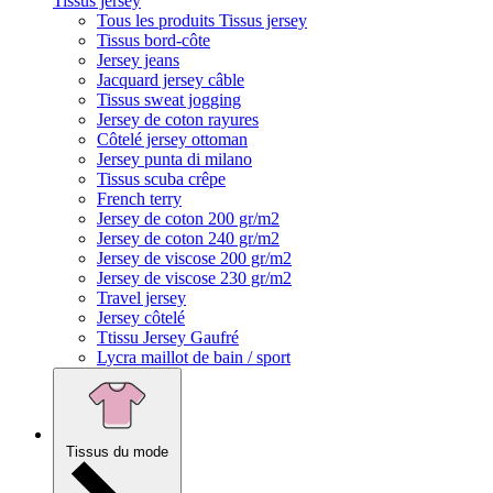
Tissus jersey
Tous les produits Tissus jersey
Tissus bord-côte
Jersey jeans
Jacquard jersey câble
Tissus sweat jogging
Jersey de coton rayures
Côtelé jersey ottoman
Jersey punta di milano
Tissus scuba crêpe
French terry
Jersey de coton 200 gr/m2
Jersey de coton 240 gr/m2
Jersey de viscose 200 gr/m2
Jersey de viscose 230 gr/m2
Travel jersey
Jersey côtelé
Ttissu Jersey Gaufré
Lycra maillot de bain / sport
Tissus du mode