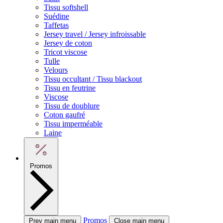
Tissu softshell
Suédine
Taffetas
Jersey travel / Jersey infroissable
Jersey de coton
Tricot viscose
Tulle
Velours
Tissu occultant / Tissu blackout
Tissu en feutrine
Viscose
Tissu de doublure
Coton gaufré
Tissu imperméable
Laine
Promos
Promos
Prev main menu
Close main menu