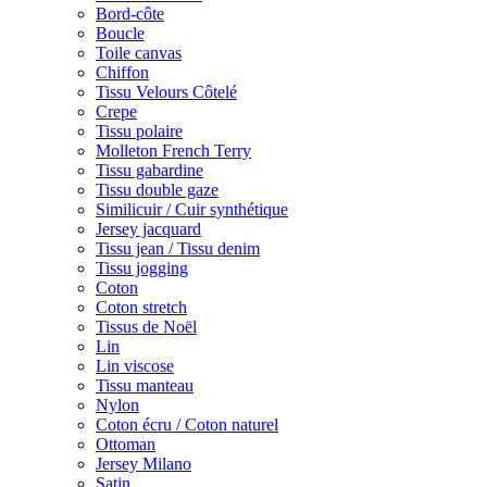
Bord-côte
Boucle
Toile canvas
Chiffon
Tissu Velours Côtelé
Crepe
Tissu polaire
Molleton French Terry
Tissu gabardine
Tissu double gaze
Similicuir / Cuir synthétique
Jersey jacquard
Tissu jean / Tissu denim
Tissu jogging
Coton
Coton stretch
Tissus de Noël
Lin
Lin viscose
Tissu manteau
Nylon
Coton écru / Coton naturel
Ottoman
Jersey Milano
Satin