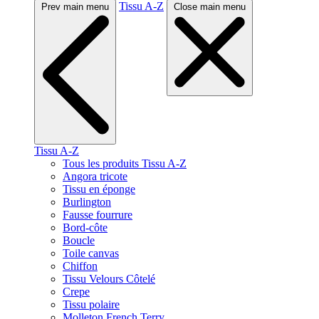
Tissu A-Z
Prev main menu
Close main menu
Tissu A-Z
Tous les produits Tissu A-Z
Angora tricote
Tissu en éponge
Burlington
Fausse fourrure
Bord-côte
Boucle
Toile canvas
Chiffon
Tissu Velours Côtelé
Crepe
Tissu polaire
Molleton French Terry