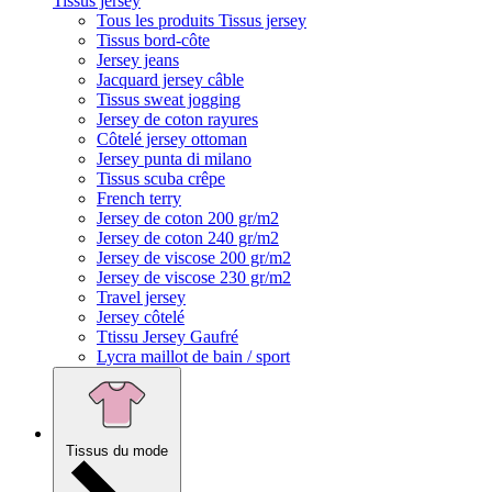
Tissus jersey
Tous les produits Tissus jersey
Tissus bord-côte
Jersey jeans
Jacquard jersey câble
Tissus sweat jogging
Jersey de coton rayures
Côtelé jersey ottoman
Jersey punta di milano
Tissus scuba crêpe
French terry
Jersey de coton 200 gr/m2
Jersey de coton 240 gr/m2
Jersey de viscose 200 gr/m2
Jersey de viscose 230 gr/m2
Travel jersey
Jersey côtelé
Ttissu Jersey Gaufré
Lycra maillot de bain / sport
Tissus du mode