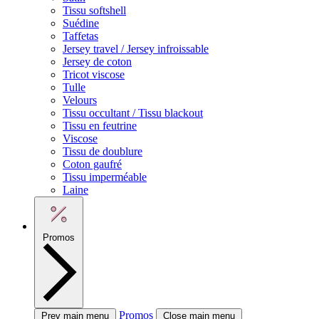
Tissu softshell
Suédine
Taffetas
Jersey travel / Jersey infroissable
Jersey de coton
Tricot viscose
Tulle
Velours
Tissu occultant / Tissu blackout
Tissu en feutrine
Viscose
Tissu de doublure
Coton gaufré
Tissu imperméable
Laine
Promos
Promos
Prev main menu
Close main menu