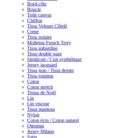
Bord-côte
Boucle
Toile canvas
Chiffon
Tissu Velours Côtelé
Crepe
Tissu polaire
Molleton French Terry
Tissu gabardine
Tissu double gaze
Similicuir / Cuir synthétique
Jersey jacquard
Tissu jean / Tissu denim
Tissu jogging
Coton
Coton stretch
Tissus de Noël
Lin
Lin viscose
Tissu manteau
Nylon
Coton écru / Coton naturel
Ottoman
Jersey Milano
Satin