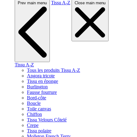
Tissu A-Z
Prev main menu
Close main menu
Tissu A-Z
Tous les produits Tissu A-Z
Angora tricote
Tissu en éponge
Burlington
Fausse fourrure
Bord-côte
Boucle
Toile canvas
Chiffon
Tissu Velours Côtelé
Crepe
Tissu polaire
Molleton French Terry