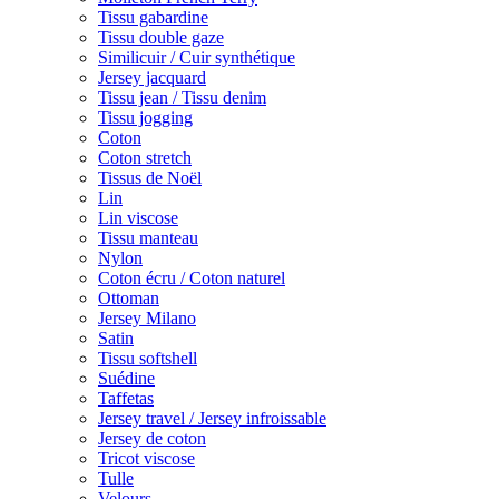
Tissu gabardine
Tissu double gaze
Similicuir / Cuir synthétique
Jersey jacquard
Tissu jean / Tissu denim
Tissu jogging
Coton
Coton stretch
Tissus de Noël
Lin
Lin viscose
Tissu manteau
Nylon
Coton écru / Coton naturel
Ottoman
Jersey Milano
Satin
Tissu softshell
Suédine
Taffetas
Jersey travel / Jersey infroissable
Jersey de coton
Tricot viscose
Tulle
Velours