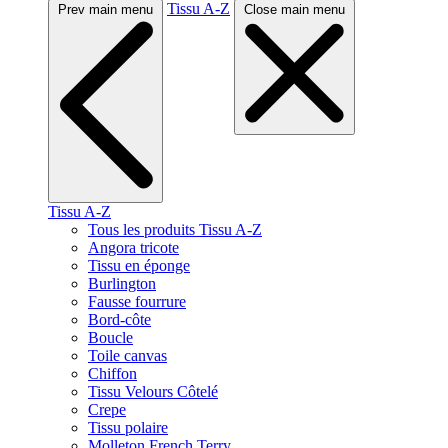
Tissu A-Z
Prev main menu
Close main menu
Tissu A-Z
Tous les produits Tissu A-Z
Angora tricote
Tissu en éponge
Burlington
Fausse fourrure
Bord-côte
Boucle
Toile canvas
Chiffon
Tissu Velours Côtelé
Crepe
Tissu polaire
Molleton French Terry