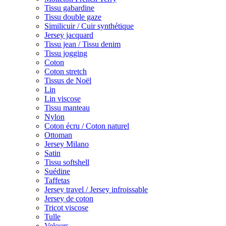
Tissu gabardine
Tissu double gaze
Similicuir / Cuir synthétique
Jersey jacquard
Tissu jean / Tissu denim
Tissu jogging
Coton
Coton stretch
Tissus de Noël
Lin
Lin viscose
Tissu manteau
Nylon
Coton écru / Coton naturel
Ottoman
Jersey Milano
Satin
Tissu softshell
Suédine
Taffetas
Jersey travel / Jersey infroissable
Jersey de coton
Tricot viscose
Tulle
Velours