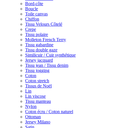
Bord-côte
Boucle
Toile canvas
Chiffon
Tissu Velours Côtelé
Crepe
Tissu polaire
Molleton French Terry
Tissu gabardine
Tissu double gaze
Similicuir / Cuir synthétique
Jersey jacquard
Tissu jean / Tissu denim
Tissu jogging
Coton
Coton stretch
Tissus de Noël
Lin
Lin viscose
Tissu manteau
Nylon
Coton écru / Coton naturel
Ottoman
Jersey Milano
Satin