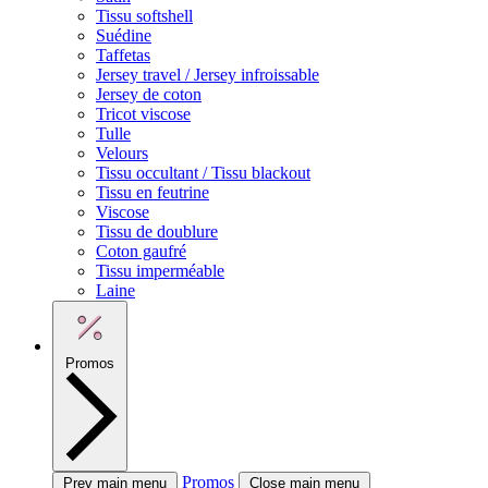
Tissu softshell
Suédine
Taffetas
Jersey travel / Jersey infroissable
Jersey de coton
Tricot viscose
Tulle
Velours
Tissu occultant / Tissu blackout
Tissu en feutrine
Viscose
Tissu de doublure
Coton gaufré
Tissu imperméable
Laine
Promos
Promos
Prev main menu
Close main menu