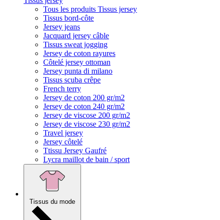
Tissus jersey
Tous les produits Tissus jersey
Tissus bord-côte
Jersey jeans
Jacquard jersey câble
Tissus sweat jogging
Jersey de coton rayures
Côtelé jersey ottoman
Jersey punta di milano
Tissus scuba crêpe
French terry
Jersey de coton 200 gr/m2
Jersey de coton 240 gr/m2
Jersey de viscose 200 gr/m2
Jersey de viscose 230 gr/m2
Travel jersey
Jersey côtelé
Ttissu Jersey Gaufré
Lycra maillot de bain / sport
Tissus du mode