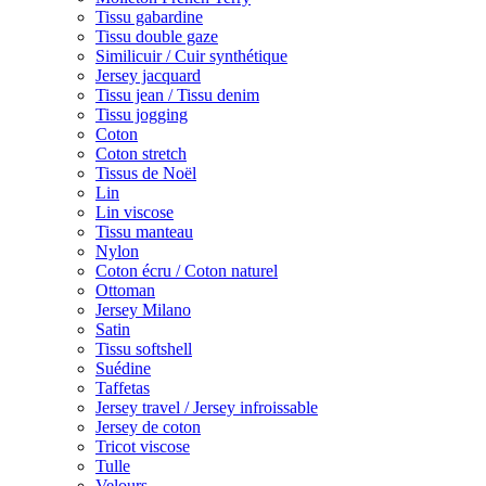
Tissu gabardine
Tissu double gaze
Similicuir / Cuir synthétique
Jersey jacquard
Tissu jean / Tissu denim
Tissu jogging
Coton
Coton stretch
Tissus de Noël
Lin
Lin viscose
Tissu manteau
Nylon
Coton écru / Coton naturel
Ottoman
Jersey Milano
Satin
Tissu softshell
Suédine
Taffetas
Jersey travel / Jersey infroissable
Jersey de coton
Tricot viscose
Tulle
Velours