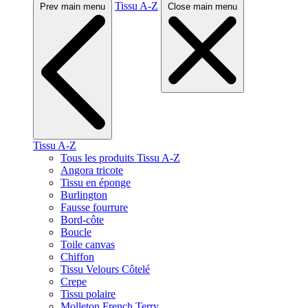
Tissu A-Z
Prev main menu
Close main menu
Tissu A-Z
Tous les produits Tissu A-Z
Angora tricote
Tissu en éponge
Burlington
Fausse fourrure
Bord-côte
Boucle
Toile canvas
Chiffon
Tissu Velours Côtelé
Crepe
Tissu polaire
Molleton French Terry