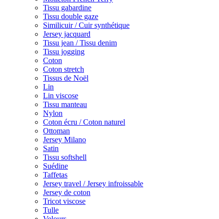
Tissu gabardine
Tissu double gaze
Similicuir / Cuir synthétique
Jersey jacquard
Tissu jean / Tissu denim
Tissu jogging
Coton
Coton stretch
Tissus de Noël
Lin
Lin viscose
Tissu manteau
Nylon
Coton écru / Coton naturel
Ottoman
Jersey Milano
Satin
Tissu softshell
Suédine
Taffetas
Jersey travel / Jersey infroissable
Jersey de coton
Tricot viscose
Tulle
Velours