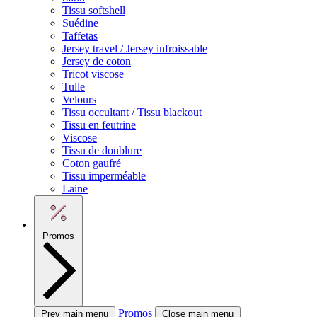
Tissu softshell
Suédine
Taffetas
Jersey travel / Jersey infroissable
Jersey de coton
Tricot viscose
Tulle
Velours
Tissu occultant / Tissu blackout
Tissu en feutrine
Viscose
Tissu de doublure
Coton gaufré
Tissu imperméable
Laine
Promos
Promos
Prev main menu
Close main menu