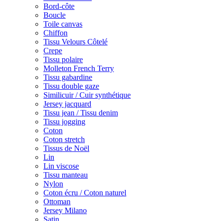
Bord-côte
Boucle
Toile canvas
Chiffon
Tissu Velours Côtelé
Crepe
Tissu polaire
Molleton French Terry
Tissu gabardine
Tissu double gaze
Similicuir / Cuir synthétique
Jersey jacquard
Tissu jean / Tissu denim
Tissu jogging
Coton
Coton stretch
Tissus de Noël
Lin
Lin viscose
Tissu manteau
Nylon
Coton écru / Coton naturel
Ottoman
Jersey Milano
Satin