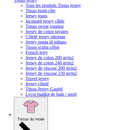
Tissus jersey
Tous les produits Tissus jersey
Tissus bord-côte
Jersey jeans
Jacquard jersey câble
Tissus sweat jogging
Jersey de coton rayures
Côtelé jersey ottoman
Jersey punta di milano
Tissus scuba crêpe
French terry
Jersey de coton 200 gr/m2
Jersey de coton 240 gr/m2
Jersey de viscose 200 gr/m2
Jersey de viscose 230 gr/m2
Travel jersey
Jersey côtelé
Ttissu Jersey Gaufré
Lycra maillot de bain / sport
Tissus du mode