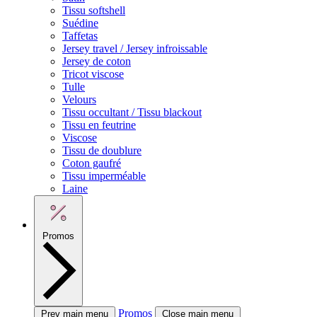
Tissu softshell
Suédine
Taffetas
Jersey travel / Jersey infroissable
Jersey de coton
Tricot viscose
Tulle
Velours
Tissu occultant / Tissu blackout
Tissu en feutrine
Viscose
Tissu de doublure
Coton gaufré
Tissu imperméable
Laine
Promos
Promos
Prev main menu
Close main menu