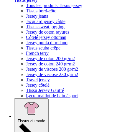
Tissus jersey
Tous les produits Tissus jersey
Tissus bord-côte
Jersey jeans
Jacquard jersey câble
Tissus sweat jogging
Jersey de coton rayures
Côtelé jersey ottoman
Jersey punta di milano
Tissus scuba crêpe
French terry
Jersey de coton 200 gr/m2
Jersey de coton 240 gr/m2
Jersey de viscose 200 gr/m2
Jersey de viscose 230 gr/m2
Travel jersey
Jersey côtelé
Ttissu Jersey Gaufré
Lycra maillot de bain / sport
Tissus du mode