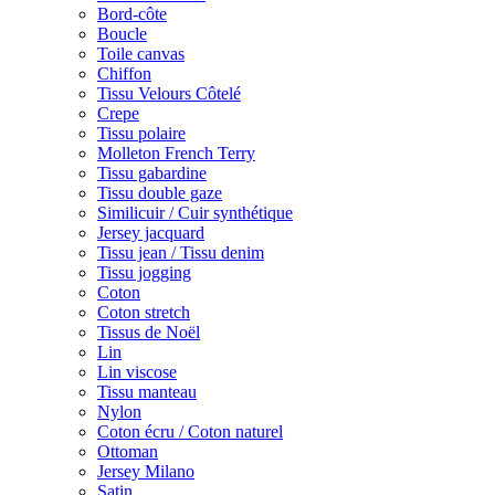
Bord-côte
Boucle
Toile canvas
Chiffon
Tissu Velours Côtelé
Crepe
Tissu polaire
Molleton French Terry
Tissu gabardine
Tissu double gaze
Similicuir / Cuir synthétique
Jersey jacquard
Tissu jean / Tissu denim
Tissu jogging
Coton
Coton stretch
Tissus de Noël
Lin
Lin viscose
Tissu manteau
Nylon
Coton écru / Coton naturel
Ottoman
Jersey Milano
Satin