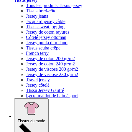
Tissus jersey
Tous les produits Tissus jersey
Tissus bord-côte
Jersey jeans
Jacquard jersey câble
Tissus sweat jogging
Jersey de coton rayures
Côtelé jersey ottoman
Jersey punta di milano
Tissus scuba crêpe
French terry
Jersey de coton 200 gr/m2
Jersey de coton 240 gr/m2
Jersey de viscose 200 gr/m2
Jersey de viscose 230 gr/m2
Travel jersey
Jersey côtelé
Ttissu Jersey Gaufré
Lycra maillot de bain / sport
Tissus du mode