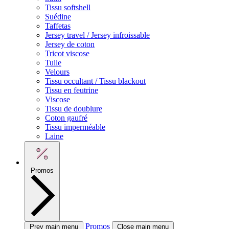
Tissu softshell
Suédine
Taffetas
Jersey travel / Jersey infroissable
Jersey de coton
Tricot viscose
Tulle
Velours
Tissu occultant / Tissu blackout
Tissu en feutrine
Viscose
Tissu de doublure
Coton gaufré
Tissu imperméable
Laine
Promos
Promos
Prev main menu
Close main menu