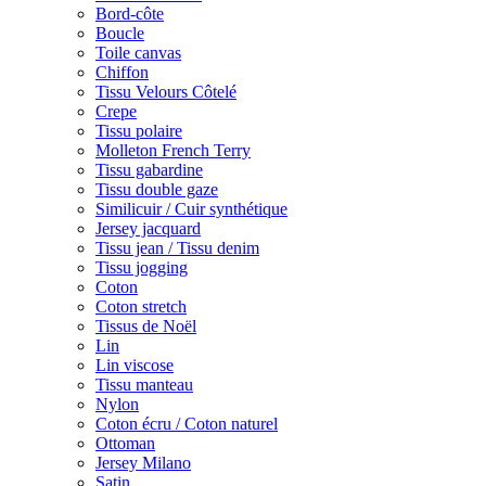
Bord-côte
Boucle
Toile canvas
Chiffon
Tissu Velours Côtelé
Crepe
Tissu polaire
Molleton French Terry
Tissu gabardine
Tissu double gaze
Similicuir / Cuir synthétique
Jersey jacquard
Tissu jean / Tissu denim
Tissu jogging
Coton
Coton stretch
Tissus de Noël
Lin
Lin viscose
Tissu manteau
Nylon
Coton écru / Coton naturel
Ottoman
Jersey Milano
Satin