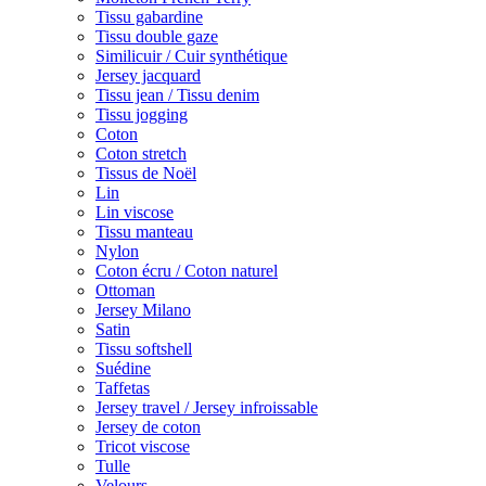
Tissu gabardine
Tissu double gaze
Similicuir / Cuir synthétique
Jersey jacquard
Tissu jean / Tissu denim
Tissu jogging
Coton
Coton stretch
Tissus de Noël
Lin
Lin viscose
Tissu manteau
Nylon
Coton écru / Coton naturel
Ottoman
Jersey Milano
Satin
Tissu softshell
Suédine
Taffetas
Jersey travel / Jersey infroissable
Jersey de coton
Tricot viscose
Tulle
Velours