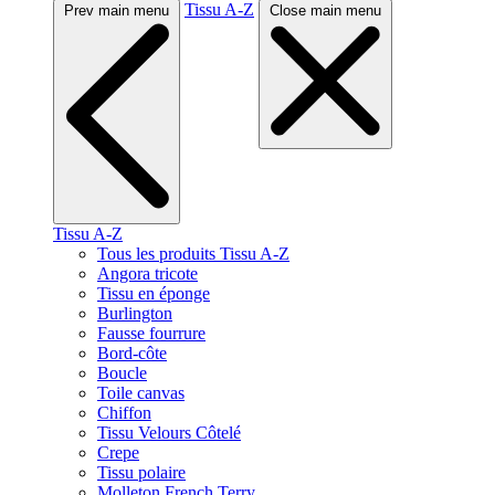
Tissu A-Z
Prev main menu
Close main menu
Tissu A-Z
Tous les produits Tissu A-Z
Angora tricote
Tissu en éponge
Burlington
Fausse fourrure
Bord-côte
Boucle
Toile canvas
Chiffon
Tissu Velours Côtelé
Crepe
Tissu polaire
Molleton French Terry