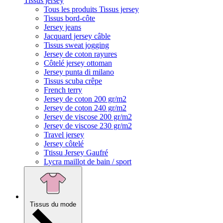
Tissus jersey
Tous les produits Tissus jersey
Tissus bord-côte
Jersey jeans
Jacquard jersey câble
Tissus sweat jogging
Jersey de coton rayures
Côtelé jersey ottoman
Jersey punta di milano
Tissus scuba crêpe
French terry
Jersey de coton 200 gr/m2
Jersey de coton 240 gr/m2
Jersey de viscose 200 gr/m2
Jersey de viscose 230 gr/m2
Travel jersey
Jersey côtelé
Ttissu Jersey Gaufré
Lycra maillot de bain / sport
Tissus du mode