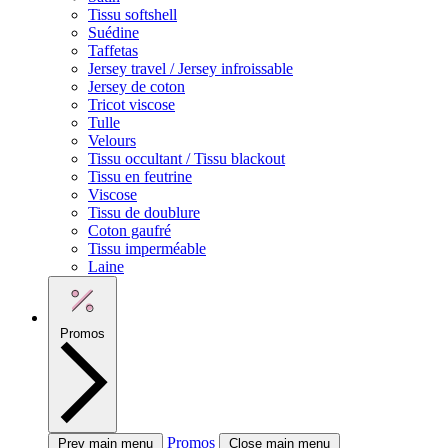
Tissu softshell
Suédine
Taffetas
Jersey travel / Jersey infroissable
Jersey de coton
Tricot viscose
Tulle
Velours
Tissu occultant / Tissu blackout
Tissu en feutrine
Viscose
Tissu de doublure
Coton gaufré
Tissu imperméable
Laine
Promos
Promos
Prev main menu
Close main menu