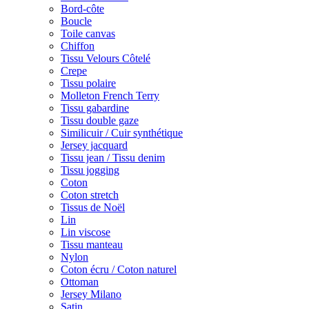
Bord-côte
Boucle
Toile canvas
Chiffon
Tissu Velours Côtelé
Crepe
Tissu polaire
Molleton French Terry
Tissu gabardine
Tissu double gaze
Similicuir / Cuir synthétique
Jersey jacquard
Tissu jean / Tissu denim
Tissu jogging
Coton
Coton stretch
Tissus de Noël
Lin
Lin viscose
Tissu manteau
Nylon
Coton écru / Coton naturel
Ottoman
Jersey Milano
Satin