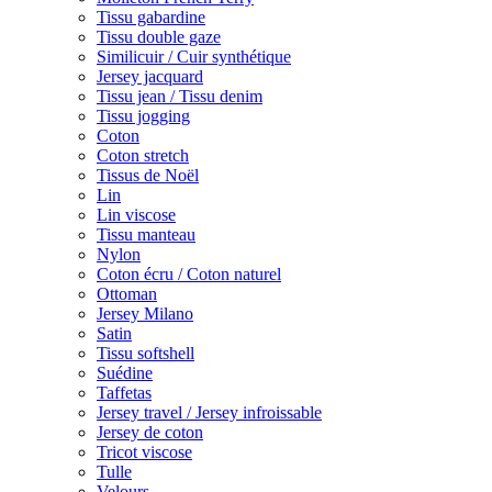
Tissu gabardine
Tissu double gaze
Similicuir / Cuir synthétique
Jersey jacquard
Tissu jean / Tissu denim
Tissu jogging
Coton
Coton stretch
Tissus de Noël
Lin
Lin viscose
Tissu manteau
Nylon
Coton écru / Coton naturel
Ottoman
Jersey Milano
Satin
Tissu softshell
Suédine
Taffetas
Jersey travel / Jersey infroissable
Jersey de coton
Tricot viscose
Tulle
Velours