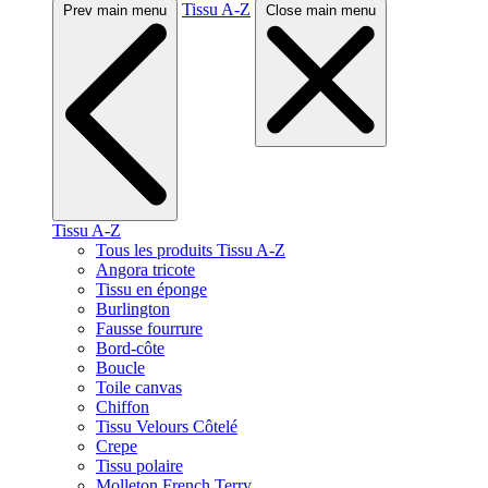
Tissu A-Z
Prev main menu
Close main menu
Tissu A-Z
Tous les produits Tissu A-Z
Angora tricote
Tissu en éponge
Burlington
Fausse fourrure
Bord-côte
Boucle
Toile canvas
Chiffon
Tissu Velours Côtelé
Crepe
Tissu polaire
Molleton French Terry