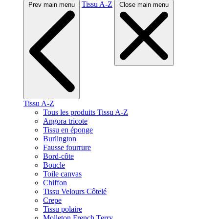
Tissu A-Z
Prev main menu
Close main menu
Tissu A-Z
Tous les produits Tissu A-Z
Angora tricote
Tissu en éponge
Burlington
Fausse fourrure
Bord-côte
Boucle
Toile canvas
Chiffon
Tissu Velours Côtelé
Crepe
Tissu polaire
Molleton French Terry