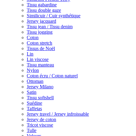
Tissu gabardine
Tissu double gaze
Similicuir / Cuir synthétique
Jersey jacquard
Tissu jean / Tissu denim
Tissu jogging
Coton
Coton stretch
Tissus de Noël
Lin
Lin viscose
Tissu manteau
Nylon
Coton écru / Coton naturel
Ottoman
Jersey Milano
Satin
Tissu softshell
Suédine
Taffetas
Jersey travel / Jersey infroissable
Jersey de coton
Tricot viscose
Tulle
Velours