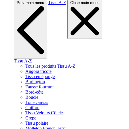
Tissu A-Z
Prev main menu
Close main menu
Tissu A-Z
Tous les produits Tissu A-Z
Angora tricote
Tissu en éponge
Burlington
Fausse fourrure
Bord-côte
Boucle
Toile canvas
Chiffon
Tissu Velours Côtelé
Crepe
Tissu polaire
Molleton French Terry