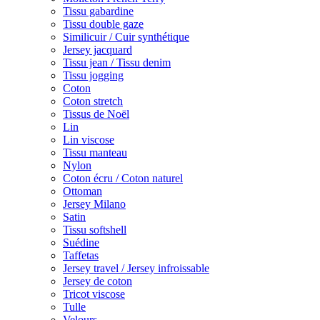
Tissu gabardine
Tissu double gaze
Similicuir / Cuir synthétique
Jersey jacquard
Tissu jean / Tissu denim
Tissu jogging
Coton
Coton stretch
Tissus de Noël
Lin
Lin viscose
Tissu manteau
Nylon
Coton écru / Coton naturel
Ottoman
Jersey Milano
Satin
Tissu softshell
Suédine
Taffetas
Jersey travel / Jersey infroissable
Jersey de coton
Tricot viscose
Tulle
Velours