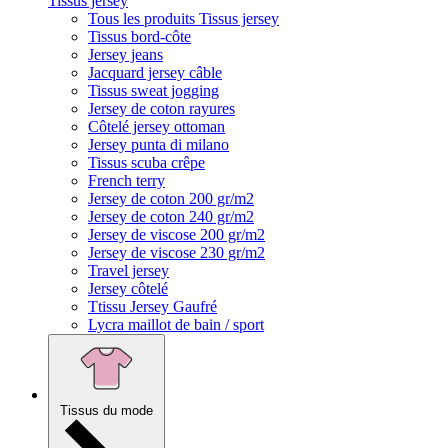
Tissus jersey
Tous les produits Tissus jersey
Tissus bord-côte
Jersey jeans
Jacquard jersey câble
Tissus sweat jogging
Jersey de coton rayures
Côtelé jersey ottoman
Jersey punta di milano
Tissus scuba crêpe
French terry
Jersey de coton 200 gr/m2
Jersey de coton 240 gr/m2
Jersey de viscose 200 gr/m2
Jersey de viscose 230 gr/m2
Travel jersey
Jersey côtelé
Ttissu Jersey Gaufré
Lycra maillot de bain / sport
Tissus du mode