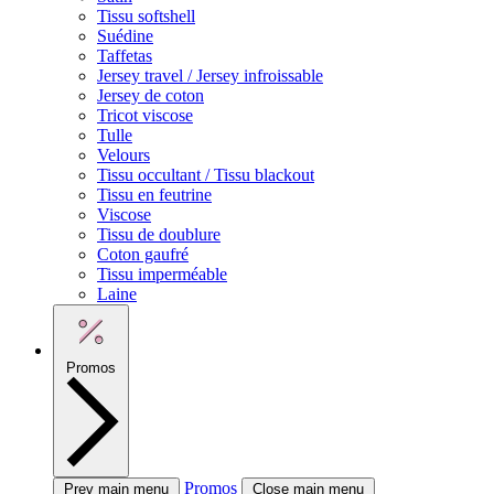
Tissu softshell
Suédine
Taffetas
Jersey travel / Jersey infroissable
Jersey de coton
Tricot viscose
Tulle
Velours
Tissu occultant / Tissu blackout
Tissu en feutrine
Viscose
Tissu de doublure
Coton gaufré
Tissu imperméable
Laine
Promos
Promos
Prev main menu
Close main menu