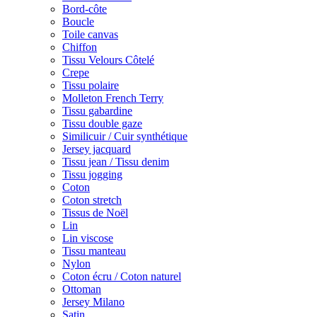
Bord-côte
Boucle
Toile canvas
Chiffon
Tissu Velours Côtelé
Crepe
Tissu polaire
Molleton French Terry
Tissu gabardine
Tissu double gaze
Similicuir / Cuir synthétique
Jersey jacquard
Tissu jean / Tissu denim
Tissu jogging
Coton
Coton stretch
Tissus de Noël
Lin
Lin viscose
Tissu manteau
Nylon
Coton écru / Coton naturel
Ottoman
Jersey Milano
Satin