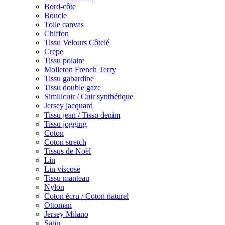
Bord-côte
Boucle
Toile canvas
Chiffon
Tissu Velours Côtelé
Crepe
Tissu polaire
Molleton French Terry
Tissu gabardine
Tissu double gaze
Similicuir / Cuir synthétique
Jersey jacquard
Tissu jean / Tissu denim
Tissu jogging
Coton
Coton stretch
Tissus de Noël
Lin
Lin viscose
Tissu manteau
Nylon
Coton écru / Coton naturel
Ottoman
Jersey Milano
Satin