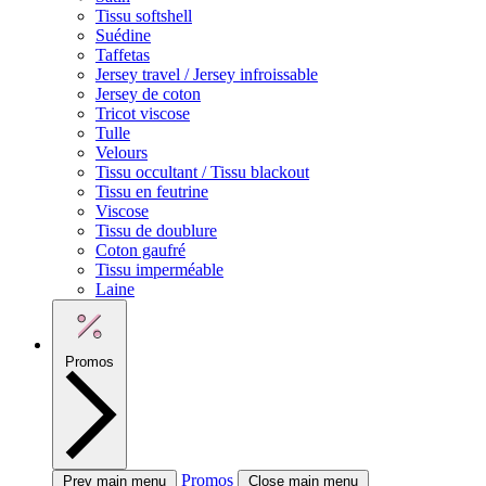
Tissu softshell
Suédine
Taffetas
Jersey travel / Jersey infroissable
Jersey de coton
Tricot viscose
Tulle
Velours
Tissu occultant / Tissu blackout
Tissu en feutrine
Viscose
Tissu de doublure
Coton gaufré
Tissu imperméable
Laine
Promos
Promos
Prev main menu
Close main menu