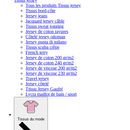
Tissus jersey
Tous les produits Tissus jersey
Tissus bord-côte
Jersey jeans
Jacquard jersey câble
Tissus sweat jogging
Jersey de coton rayures
Côtelé jersey ottoman
Jersey punta di milano
Tissus scuba crêpe
French terry
Jersey de coton 200 gr/m2
Jersey de coton 240 gr/m2
Jersey de viscose 200 gr/m2
Jersey de viscose 230 gr/m2
Travel jersey
Jersey côtelé
Ttissu Jersey Gaufré
Lycra maillot de bain / sport
Tissus du mode