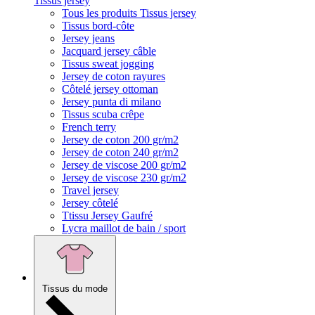
Tissus jersey
Tous les produits Tissus jersey
Tissus bord-côte
Jersey jeans
Jacquard jersey câble
Tissus sweat jogging
Jersey de coton rayures
Côtelé jersey ottoman
Jersey punta di milano
Tissus scuba crêpe
French terry
Jersey de coton 200 gr/m2
Jersey de coton 240 gr/m2
Jersey de viscose 200 gr/m2
Jersey de viscose 230 gr/m2
Travel jersey
Jersey côtelé
Ttissu Jersey Gaufré
Lycra maillot de bain / sport
Tissus du mode