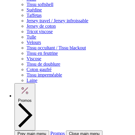
Tissu softshell
Suédine
Taffetas
Jersey travel / Jersey infroissable
Jersey de coton
Tricot viscose
Tulle
Velours
Tissu occultant / Tissu blackout
Tissu en feutrine
Viscose
Tissu de doublure
Coton gaufré
Tissu imperméable
Laine
Promos
Promos
Prev main menu
Close main menu