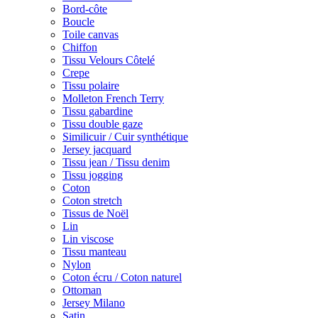
Bord-côte
Boucle
Toile canvas
Chiffon
Tissu Velours Côtelé
Crepe
Tissu polaire
Molleton French Terry
Tissu gabardine
Tissu double gaze
Similicuir / Cuir synthétique
Jersey jacquard
Tissu jean / Tissu denim
Tissu jogging
Coton
Coton stretch
Tissus de Noël
Lin
Lin viscose
Tissu manteau
Nylon
Coton écru / Coton naturel
Ottoman
Jersey Milano
Satin