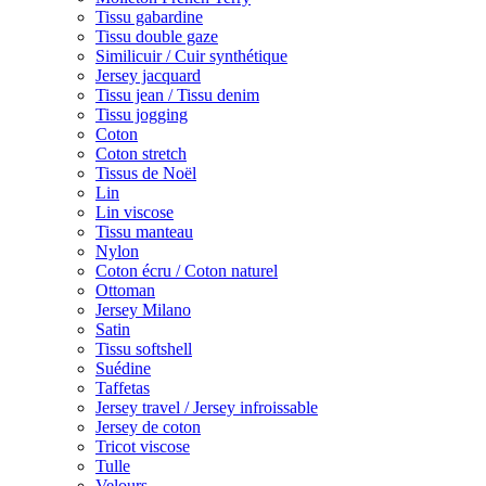
Tissu gabardine
Tissu double gaze
Similicuir / Cuir synthétique
Jersey jacquard
Tissu jean / Tissu denim
Tissu jogging
Coton
Coton stretch
Tissus de Noël
Lin
Lin viscose
Tissu manteau
Nylon
Coton écru / Coton naturel
Ottoman
Jersey Milano
Satin
Tissu softshell
Suédine
Taffetas
Jersey travel / Jersey infroissable
Jersey de coton
Tricot viscose
Tulle
Velours