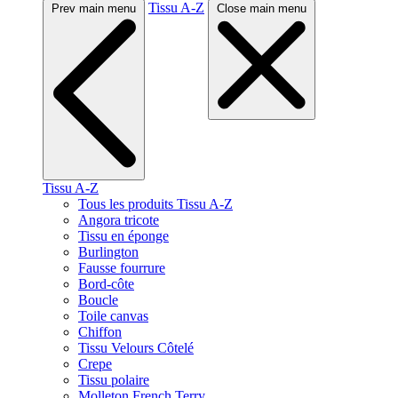
Tissu A-Z
Prev main menu
Close main menu
Tissu A-Z
Tous les produits Tissu A-Z
Angora tricote
Tissu en éponge
Burlington
Fausse fourrure
Bord-côte
Boucle
Toile canvas
Chiffon
Tissu Velours Côtelé
Crepe
Tissu polaire
Molleton French Terry