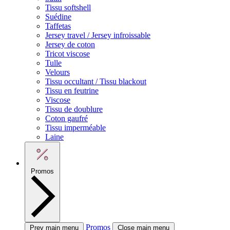
Tissu softshell
Suédine
Taffetas
Jersey travel / Jersey infroissable
Jersey de coton
Tricot viscose
Tulle
Velours
Tissu occultant / Tissu blackout
Tissu en feutrine
Viscose
Tissu de doublure
Coton gaufré
Tissu imperméable
Laine
Promos
Promos
Prev main menu
Close main menu