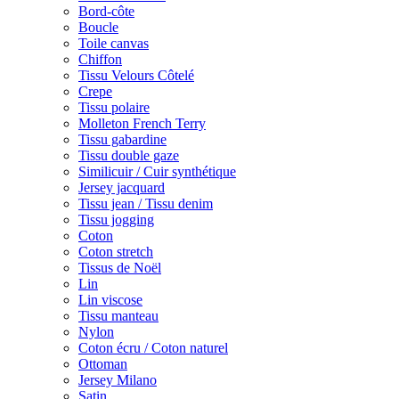
Bord-côte
Boucle
Toile canvas
Chiffon
Tissu Velours Côtelé
Crepe
Tissu polaire
Molleton French Terry
Tissu gabardine
Tissu double gaze
Similicuir / Cuir synthétique
Jersey jacquard
Tissu jean / Tissu denim
Tissu jogging
Coton
Coton stretch
Tissus de Noël
Lin
Lin viscose
Tissu manteau
Nylon
Coton écru / Coton naturel
Ottoman
Jersey Milano
Satin