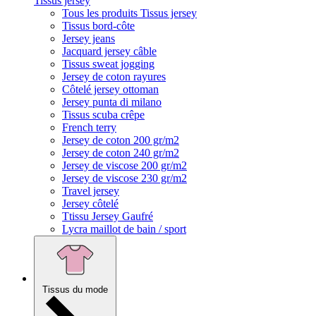
Tissus jersey
Tous les produits Tissus jersey
Tissus bord-côte
Jersey jeans
Jacquard jersey câble
Tissus sweat jogging
Jersey de coton rayures
Côtelé jersey ottoman
Jersey punta di milano
Tissus scuba crêpe
French terry
Jersey de coton 200 gr/m2
Jersey de coton 240 gr/m2
Jersey de viscose 200 gr/m2
Jersey de viscose 230 gr/m2
Travel jersey
Jersey côtelé
Ttissu Jersey Gaufré
Lycra maillot de bain / sport
Tissus du mode