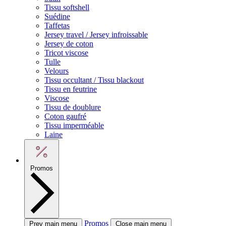
Tissu softshell
Suédine
Taffetas
Jersey travel / Jersey infroissable
Jersey de coton
Tricot viscose
Tulle
Velours
Tissu occultant / Tissu blackout
Tissu en feutrine
Viscose
Tissu de doublure
Coton gaufré
Tissu imperméable
Laine
Promos
Promos
Prev main menu
Close main menu