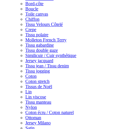
Bord-côte
Boucle
Toile canvas
Chiffon
Tissu Velours Côtelé
Crepe
Tissu polaire
Molleton French Terry
Tissu gabardine
Tissu double gaze
Similicuir / Cuir synthétique
Jersey jacquard
Tissu jean / Tissu denim
Tissu jogging
Coton
Coton stretch
Tissus de Noël
Lin
Lin viscose
Tissu manteau
Nylon
Coton écru / Coton naturel
Ottoman
Jersey Milano
Satin