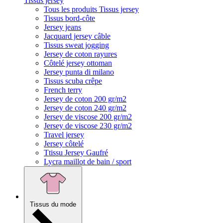
Tissus jersey
Tous les produits Tissus jersey
Tissus bord-côte
Jersey jeans
Jacquard jersey câble
Tissus sweat jogging
Jersey de coton rayures
Côtelé jersey ottoman
Jersey punta di milano
Tissus scuba crêpe
French terry
Jersey de coton 200 gr/m2
Jersey de coton 240 gr/m2
Jersey de viscose 200 gr/m2
Jersey de viscose 230 gr/m2
Travel jersey
Jersey côtelé
Ttissu Jersey Gaufré
Lycra maillot de bain / sport
Tissus du mode