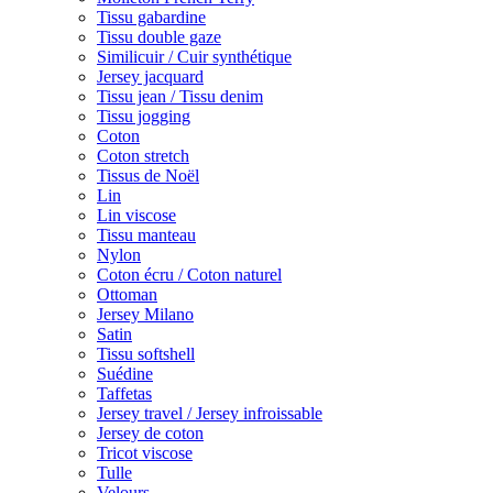
Tissu gabardine
Tissu double gaze
Similicuir / Cuir synthétique
Jersey jacquard
Tissu jean / Tissu denim
Tissu jogging
Coton
Coton stretch
Tissus de Noël
Lin
Lin viscose
Tissu manteau
Nylon
Coton écru / Coton naturel
Ottoman
Jersey Milano
Satin
Tissu softshell
Suédine
Taffetas
Jersey travel / Jersey infroissable
Jersey de coton
Tricot viscose
Tulle
Velours