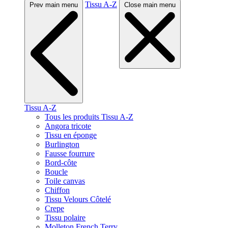
Tissu A-Z
Prev main menu
Close main menu
Tissu A-Z
Tous les produits Tissu A-Z
Angora tricote
Tissu en éponge
Burlington
Fausse fourrure
Bord-côte
Boucle
Toile canvas
Chiffon
Tissu Velours Côtelé
Crepe
Tissu polaire
Molleton French Terry