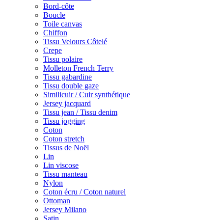
Bord-côte
Boucle
Toile canvas
Chiffon
Tissu Velours Côtelé
Crepe
Tissu polaire
Molleton French Terry
Tissu gabardine
Tissu double gaze
Similicuir / Cuir synthétique
Jersey jacquard
Tissu jean / Tissu denim
Tissu jogging
Coton
Coton stretch
Tissus de Noël
Lin
Lin viscose
Tissu manteau
Nylon
Coton écru / Coton naturel
Ottoman
Jersey Milano
Satin