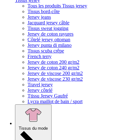
Tissus jersey
Tous les produits Tissus jersey
Tissus bord-côte
Jersey jeans
Jacquard jersey câble
Tissus sweat jogging
Jersey de coton rayures
Côtelé jersey ottoman
Jersey punta di milano
Tissus scuba crêpe
French terry
Jersey de coton 200 gr/m2
Jersey de coton 240 gr/m2
Jersey de viscose 200 gr/m2
Jersey de viscose 230 gr/m2
Travel jersey
Jersey côtelé
Ttissu Jersey Gaufré
Lycra maillot de bain / sport
Tissus du mode