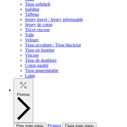
Tissu softshell
Suédine
Taffetas
Jersey travel / Jersey infroissable
Jersey de coton
Tricot viscose
Tulle
Velours
Tissu occultant / Tissu blackout
Tissu en feutrine
Viscose
Tissu de doublure
Coton gaufré
Tissu imperméable
Laine
Promos
Promos
Prev main menu
Close main menu