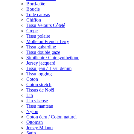
Bord-côte
Boucle
Toile canvas
Chiffon
Tissu Velours Côtelé
Crepe
Tissu polaire
Molleton French Terry
Tissu gabardine
Tissu double gaze
Similicuir / Cuir synthétique
Jersey jacquard
Tissu jean / Tissu denim
Tissu jogging
Coton
Coton stretch
Tissus de Noël
Lin
Lin viscose
Tissu manteau
Nylon
Coton écru / Coton naturel
Ottoman
Jersey Milano
Satin