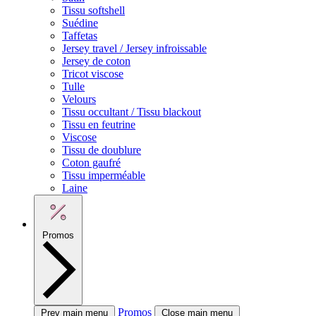
Tissu softshell
Suédine
Taffetas
Jersey travel / Jersey infroissable
Jersey de coton
Tricot viscose
Tulle
Velours
Tissu occultant / Tissu blackout
Tissu en feutrine
Viscose
Tissu de doublure
Coton gaufré
Tissu imperméable
Laine
Promos
Promos
Prev main menu
Close main menu