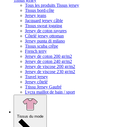
Tissus jersey
Tous les produits Tissus jersey
Tissus bord-côte
Jersey jeans
Jacquard jersey câble
Tissus sweat jogging
Jersey de coton rayures
Côtelé jersey ottoman
Jersey punta di milano
Tissus scuba crêpe
French terry
Jersey de coton 200 gr/m2
Jersey de coton 240 gr/m2
Jersey de viscose 200 gr/m2
Jersey de viscose 230 gr/m2
Travel jersey
Jersey côtelé
Ttissu Jersey Gaufré
Lycra maillot de bain / sport
Tissus du mode