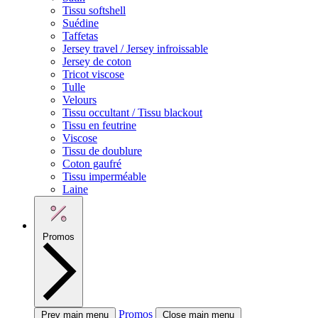
Tissu softshell
Suédine
Taffetas
Jersey travel / Jersey infroissable
Jersey de coton
Tricot viscose
Tulle
Velours
Tissu occultant / Tissu blackout
Tissu en feutrine
Viscose
Tissu de doublure
Coton gaufré
Tissu imperméable
Laine
Promos
Promos
Prev main menu
Close main menu