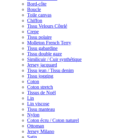
Bord-côte
Boucle
Toile canvas
Chiffon
Tissu Velours Côtelé
Crepe
Tissu polaire
Molleton French Terry
Tissu gabardine
Tissu double gaze
Similicuir / Cuir synthétique
Jersey jacquard
Tissu jean / Tissu denim
Tissu jogging
Coton
Coton stretch
Tissus de Noël
Lin
Lin viscose
Tissu manteau
Nylon
Coton écru / Coton naturel
Ottoman
Jersey Milano
Satin