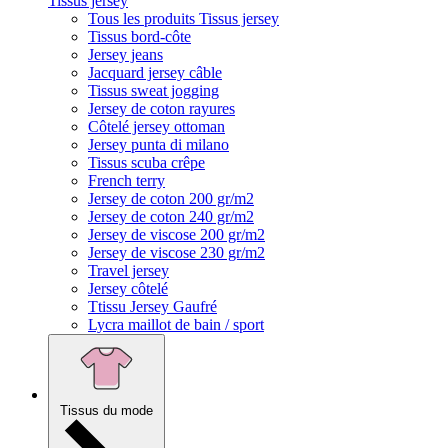
Tissus jersey
Tous les produits Tissus jersey
Tissus bord-côte
Jersey jeans
Jacquard jersey câble
Tissus sweat jogging
Jersey de coton rayures
Côtelé jersey ottoman
Jersey punta di milano
Tissus scuba crêpe
French terry
Jersey de coton 200 gr/m2
Jersey de coton 240 gr/m2
Jersey de viscose 200 gr/m2
Jersey de viscose 230 gr/m2
Travel jersey
Jersey côtelé
Ttissu Jersey Gaufré
Lycra maillot de bain / sport
Tissus du mode