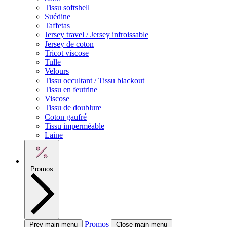
Tissu softshell
Suédine
Taffetas
Jersey travel / Jersey infroissable
Jersey de coton
Tricot viscose
Tulle
Velours
Tissu occultant / Tissu blackout
Tissu en feutrine
Viscose
Tissu de doublure
Coton gaufré
Tissu imperméable
Laine
Promos
Promos
Prev main menu
Close main menu