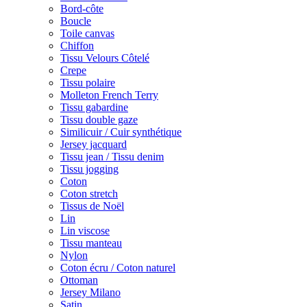
Bord-côte
Boucle
Toile canvas
Chiffon
Tissu Velours Côtelé
Crepe
Tissu polaire
Molleton French Terry
Tissu gabardine
Tissu double gaze
Similicuir / Cuir synthétique
Jersey jacquard
Tissu jean / Tissu denim
Tissu jogging
Coton
Coton stretch
Tissus de Noël
Lin
Lin viscose
Tissu manteau
Nylon
Coton écru / Coton naturel
Ottoman
Jersey Milano
Satin