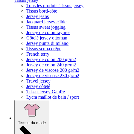
Tissus jersey
Tous les produits Tissus jersey
Tissus bord-côte
Jersey jeans
Jacquard jersey câble
Tissus sweat jogging
Jersey de coton rayures
Côtelé jersey ottoman
Jersey punta di milano
Tissus scuba crêpe
French terry
Jersey de coton 200 gr/m2
Jersey de coton 240 gr/m2
Jersey de viscose 200 gr/m2
Jersey de viscose 230 gr/m2
Travel jersey
Jersey côtelé
Ttissu Jersey Gaufré
Lycra maillot de bain / sport
Tissus du mode