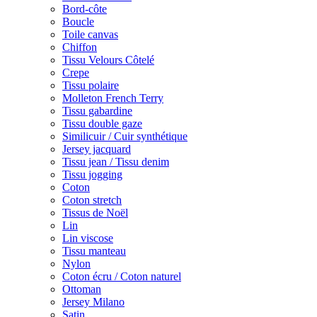
Bord-côte
Boucle
Toile canvas
Chiffon
Tissu Velours Côtelé
Crepe
Tissu polaire
Molleton French Terry
Tissu gabardine
Tissu double gaze
Similicuir / Cuir synthétique
Jersey jacquard
Tissu jean / Tissu denim
Tissu jogging
Coton
Coton stretch
Tissus de Noël
Lin
Lin viscose
Tissu manteau
Nylon
Coton écru / Coton naturel
Ottoman
Jersey Milano
Satin