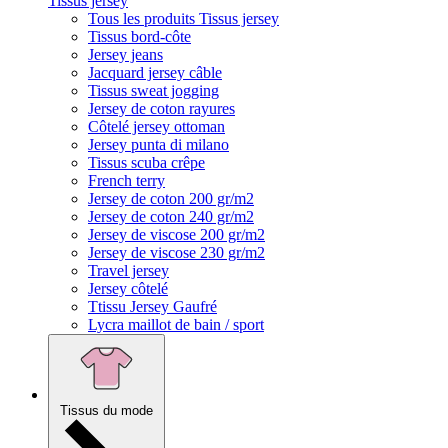
Tissus jersey
Tous les produits Tissus jersey
Tissus bord-côte
Jersey jeans
Jacquard jersey câble
Tissus sweat jogging
Jersey de coton rayures
Côtelé jersey ottoman
Jersey punta di milano
Tissus scuba crêpe
French terry
Jersey de coton 200 gr/m2
Jersey de coton 240 gr/m2
Jersey de viscose 200 gr/m2
Jersey de viscose 230 gr/m2
Travel jersey
Jersey côtelé
Ttissu Jersey Gaufré
Lycra maillot de bain / sport
Tissus du mode