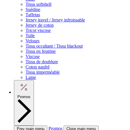
Tissu softshell
Suédine
Taffetas
Jersey travel / Jersey infroissable
Jersey de coton
Tricot viscose
Tulle
Velours
Tissu occultant / Tissu blackout
Tissu en feutrine
Viscose
Tissu de doublure
Coton gaufré
Tissu imperméable
Laine
Promos
Promos
Prev main menu
Close main menu