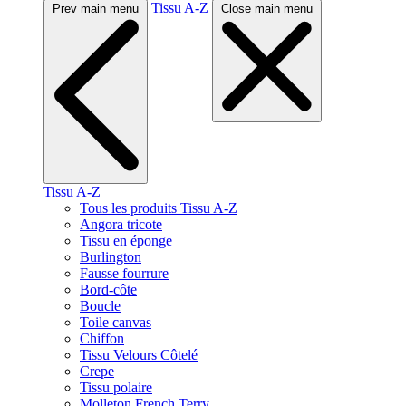
Tissu A-Z
Prev main menu
Close main menu
Tissu A-Z
Tous les produits Tissu A-Z
Angora tricote
Tissu en éponge
Burlington
Fausse fourrure
Bord-côte
Boucle
Toile canvas
Chiffon
Tissu Velours Côtelé
Crepe
Tissu polaire
Molleton French Terry