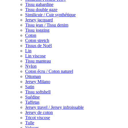
Tissu gabardine
Tissu double gaze
Similicuir / Cuir synthétique
Jersey jacquard
Tissu jean / Tissu denim
Tissu jogging
Coton
Coton stretch
Tissus de Noël
Lin
Lin viscose
Tissu manteau
Nylon
Coton écru / Coton naturel
Ottoman
Jersey Milano
Satin
Tissu softshell
Suédine
Taffetas
Jersey travel / Jersey infroissable
Jersey de coton
Tricot viscose
Tulle
Velours