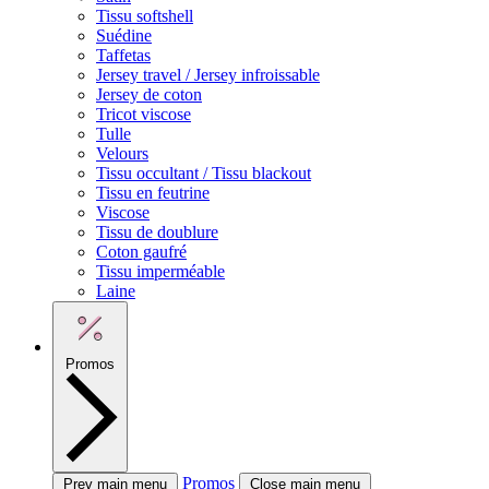
Tissu softshell
Suédine
Taffetas
Jersey travel / Jersey infroissable
Jersey de coton
Tricot viscose
Tulle
Velours
Tissu occultant / Tissu blackout
Tissu en feutrine
Viscose
Tissu de doublure
Coton gaufré
Tissu imperméable
Laine
Promos
Promos
Prev main menu
Close main menu