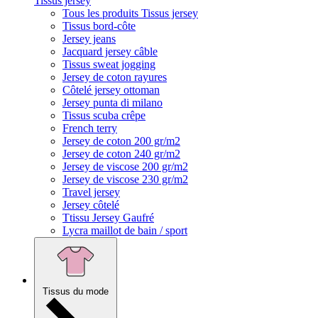
Tissus jersey
Tous les produits Tissus jersey
Tissus bord-côte
Jersey jeans
Jacquard jersey câble
Tissus sweat jogging
Jersey de coton rayures
Côtelé jersey ottoman
Jersey punta di milano
Tissus scuba crêpe
French terry
Jersey de coton 200 gr/m2
Jersey de coton 240 gr/m2
Jersey de viscose 200 gr/m2
Jersey de viscose 230 gr/m2
Travel jersey
Jersey côtelé
Ttissu Jersey Gaufré
Lycra maillot de bain / sport
Tissus du mode