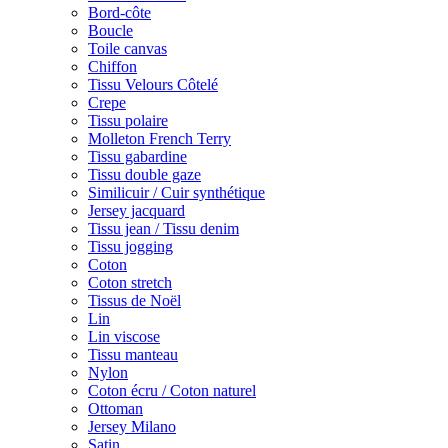
Bord-côte
Boucle
Toile canvas
Chiffon
Tissu Velours Côtelé
Crepe
Tissu polaire
Molleton French Terry
Tissu gabardine
Tissu double gaze
Similicuir / Cuir synthétique
Jersey jacquard
Tissu jean / Tissu denim
Tissu jogging
Coton
Coton stretch
Tissus de Noël
Lin
Lin viscose
Tissu manteau
Nylon
Coton écru / Coton naturel
Ottoman
Jersey Milano
Satin