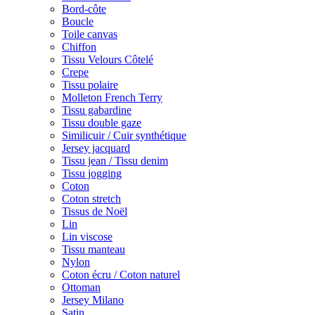
Bord-côte
Boucle
Toile canvas
Chiffon
Tissu Velours Côtelé
Crepe
Tissu polaire
Molleton French Terry
Tissu gabardine
Tissu double gaze
Similicuir / Cuir synthétique
Jersey jacquard
Tissu jean / Tissu denim
Tissu jogging
Coton
Coton stretch
Tissus de Noël
Lin
Lin viscose
Tissu manteau
Nylon
Coton écru / Coton naturel
Ottoman
Jersey Milano
Satin