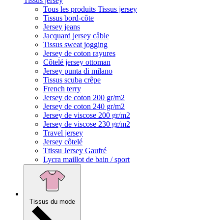
Tissus jersey
Tous les produits Tissus jersey
Tissus bord-côte
Jersey jeans
Jacquard jersey câble
Tissus sweat jogging
Jersey de coton rayures
Côtelé jersey ottoman
Jersey punta di milano
Tissus scuba crêpe
French terry
Jersey de coton 200 gr/m2
Jersey de coton 240 gr/m2
Jersey de viscose 200 gr/m2
Jersey de viscose 230 gr/m2
Travel jersey
Jersey côtelé
Ttissu Jersey Gaufré
Lycra maillot de bain / sport
Tissus du mode