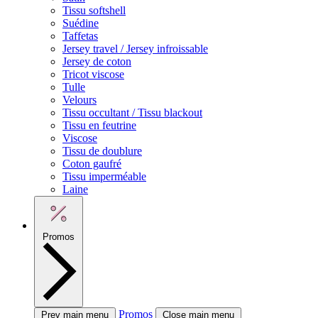
Tissu softshell
Suédine
Taffetas
Jersey travel / Jersey infroissable
Jersey de coton
Tricot viscose
Tulle
Velours
Tissu occultant / Tissu blackout
Tissu en feutrine
Viscose
Tissu de doublure
Coton gaufré
Tissu imperméable
Laine
Promos
Promos
Prev main menu
Close main menu