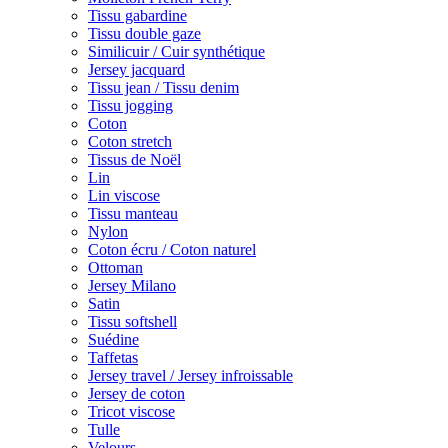
Tissu gabardine
Tissu double gaze
Similicuir / Cuir synthétique
Jersey jacquard
Tissu jean / Tissu denim
Tissu jogging
Coton
Coton stretch
Tissus de Noël
Lin
Lin viscose
Tissu manteau
Nylon
Coton écru / Coton naturel
Ottoman
Jersey Milano
Satin
Tissu softshell
Suédine
Taffetas
Jersey travel / Jersey infroissable
Jersey de coton
Tricot viscose
Tulle
Velours