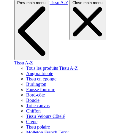
Tissu A-Z
Prev main menu
Close main menu
Tissu A-Z
Tous les produits Tissu A-Z
Angora tricote
Tissu en éponge
Burlington
Fausse fourrure
Bord-côte
Boucle
Toile canvas
Chiffon
Tissu Velours Côtelé
Crepe
Tissu polaire
Molleton French Terry