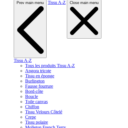
Tissu A-Z
Prev main menu
Close main menu
Tissu A-Z
Tous les produits Tissu A-Z
Angora tricote
Tissu en éponge
Burlington
Fausse fourrure
Bord-côte
Boucle
Toile canvas
Chiffon
Tissu Velours Côtelé
Crepe
Tissu polaire
Molleton French Terry