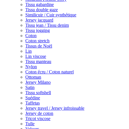
Tissu gabardine
Tissu double gaze
Similicuir / Cuir synthétique
Jersey jacquard
Tissu jean / Tissu denim
Tissu jogging
Coton
Coton stretch
Tissus de Noël
Lin
Lin viscose
Tissu manteau
Nylon
Coton écru / Coton naturel
Ottoman
Jersey Milano
Satin
Tissu softshell
Suédine
Taffetas
Jersey travel / Jersey infroissable
Jersey de coton
Tricot viscose
Tulle
Velours