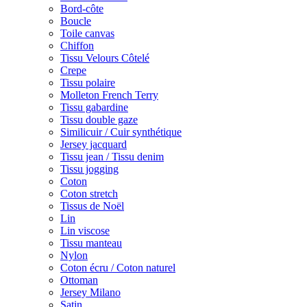
Bord-côte
Boucle
Toile canvas
Chiffon
Tissu Velours Côtelé
Crepe
Tissu polaire
Molleton French Terry
Tissu gabardine
Tissu double gaze
Similicuir / Cuir synthétique
Jersey jacquard
Tissu jean / Tissu denim
Tissu jogging
Coton
Coton stretch
Tissus de Noël
Lin
Lin viscose
Tissu manteau
Nylon
Coton écru / Coton naturel
Ottoman
Jersey Milano
Satin