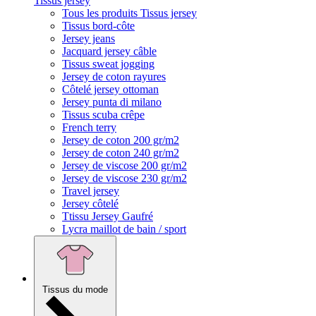
Tissus jersey
Tous les produits Tissus jersey
Tissus bord-côte
Jersey jeans
Jacquard jersey câble
Tissus sweat jogging
Jersey de coton rayures
Côtelé jersey ottoman
Jersey punta di milano
Tissus scuba crêpe
French terry
Jersey de coton 200 gr/m2
Jersey de coton 240 gr/m2
Jersey de viscose 200 gr/m2
Jersey de viscose 230 gr/m2
Travel jersey
Jersey côtelé
Ttissu Jersey Gaufré
Lycra maillot de bain / sport
Tissus du mode