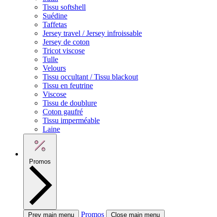
Tissu softshell
Suédine
Taffetas
Jersey travel / Jersey infroissable
Jersey de coton
Tricot viscose
Tulle
Velours
Tissu occultant / Tissu blackout
Tissu en feutrine
Viscose
Tissu de doublure
Coton gaufré
Tissu imperméable
Laine
Promos
Promos
Prev main menu
Close main menu