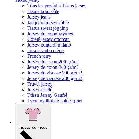
Tissus jersey
Tous les produits Tissus jersey
Tissus bord-côte
Jersey jeans
Jacquard jersey câble
Tissus sweat jogging
Jersey de coton rayures
Côtelé jersey ottoman
Jersey punta di milano
Tissus scuba crêpe
French terry
Jersey de coton 200 gr/m2
Jersey de coton 240 gr/m2
Jersey de viscose 200 gr/m2
Jersey de viscose 230 gr/m2
Travel jersey
Jersey côtelé
Ttissu Jersey Gaufré
Lycra maillot de bain / sport
Tissus du mode