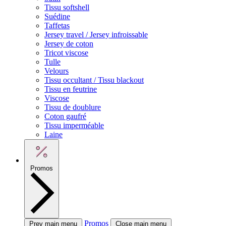
Tissu softshell
Suédine
Taffetas
Jersey travel / Jersey infroissable
Jersey de coton
Tricot viscose
Tulle
Velours
Tissu occultant / Tissu blackout
Tissu en feutrine
Viscose
Tissu de doublure
Coton gaufré
Tissu imperméable
Laine
Promos
Promos
Prev main menu
Close main menu