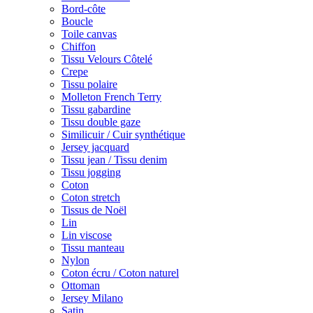
Bord-côte
Boucle
Toile canvas
Chiffon
Tissu Velours Côtelé
Crepe
Tissu polaire
Molleton French Terry
Tissu gabardine
Tissu double gaze
Similicuir / Cuir synthétique
Jersey jacquard
Tissu jean / Tissu denim
Tissu jogging
Coton
Coton stretch
Tissus de Noël
Lin
Lin viscose
Tissu manteau
Nylon
Coton écru / Coton naturel
Ottoman
Jersey Milano
Satin