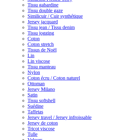
Tissu gabardine
Tissu double gaze
Similicuir / Cuir synthétique
Jersey jacquard
Tissu jean / Tissu denim
Tissu jogging
Coton
Coton stretch
Tissus de Noël
Lin
Lin viscose
Tissu manteau
Nylon
Coton écru / Coton naturel
Ottoman
Jersey Milano
Satin
Tissu softshell
Suédine
Taffetas
Jersey travel / Jersey infroissable
Jersey de coton
Tricot viscose
Tulle
Velours