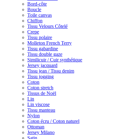
Bord-côte
Boucle
Toile canvas
Chiffon
Tissu Velours Côtelé
Crepe
Tissu polaire
Molleton French Terry
Tissu gabardine
Tissu double gaze
Similicuir / Cuir synthétique
Jersey jacquard
Tissu jean / Tissu denim
Tissu jogging
Coton
Coton stretch
Tissus de Noël
Lin
Lin viscose
Tissu manteau
Nylon
Coton écru / Coton naturel
Ottoman
Jersey Milano
Satin