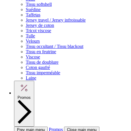
Tissu softshell
Suédine
Taffetas
Jersey travel / Jersey infroissable
Jersey de coton
Tricot viscose
Tulle
Velours
Tissu occultant / Tissu blackout
Tissu en feutrine
Viscose
Tissu de doublure
Coton gaufré
Tissu imperméable
Laine
Promos
Promos
Prev main menu
Close main menu