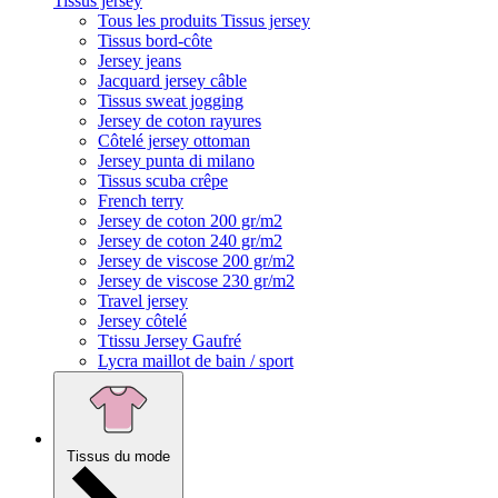
Tissus jersey
Tous les produits Tissus jersey
Tissus bord-côte
Jersey jeans
Jacquard jersey câble
Tissus sweat jogging
Jersey de coton rayures
Côtelé jersey ottoman
Jersey punta di milano
Tissus scuba crêpe
French terry
Jersey de coton 200 gr/m2
Jersey de coton 240 gr/m2
Jersey de viscose 200 gr/m2
Jersey de viscose 230 gr/m2
Travel jersey
Jersey côtelé
Ttissu Jersey Gaufré
Lycra maillot de bain / sport
Tissus du mode